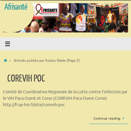
Passer
Afrisanté
au
contenu
Accueil
Articles publiés par Kodou Wade
(Page 2)
COREVIH POC
Comité de Coordination Régionale de la Lutte contre l’infection par
le VIH Paca Ouest et Corse (COREVIH Paca Ouest Corse)
http://fr.ap-hm.fr/site/corevih-poc
Continue reading