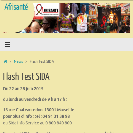
Passer
Afrisanté
au
contenu
Accueil
News
Flash Test SIDA
Flash Test SIDA
Du 22 au 28 juin 2015
du lundi au vendredi de 9 h à 17 h :
16 rue Chateauredon 13001 Marseille
pour plus d’info :
tel : 04 91 31 38 98
ou Sida info Service au 0 800 840 800