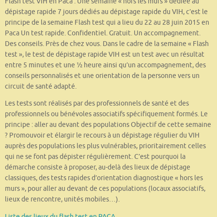
Flash test VIH en Paca : Une semaine « hors les murs » dédiée au
dépistage rapide 7 jours dédiés au dépistage rapide du VIH, c’est le
principe de la semaine Flash test qui a lieu du 22 au 28 juin 2015 en
Paca Un test rapide. Confidentiel. Gratuit. Un accompagnement.
Des conseils. Près de chez vous. Dans le cadre de la semaine « Flash
test », le test de dépistage rapide VIH est un test avec un résultat
entre 5 minutes et une ½ heure ainsi qu’un accompagnement, des
conseils personnalisés et une orientation de la personne vers un
circuit de santé adapté.
Les tests sont réalisés par des professionnels de santé et des
professionnels ou bénévoles associatifs spécifiquement formés. Le
principe : aller au devant des populations Objectif de cette semaine
? Promouvoir et élargir le recours à un dépistage régulier du VIH
auprès des populations les plus vulnérables, prioritairement celles
qui ne se font pas dépister régulièrement. C’est pourquoi la
démarche consiste à proposer, au-delà des lieux de dépistage
classiques, des tests rapides d’orientation diagnostique « hors les
murs », pour aller au devant de ces populations (locaux associatifs,
lieux de rencontre, unités mobiles…).
Liste des lieux du flash test en PACA.